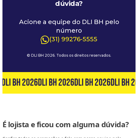
dúvida?
Acione a equipe do DLI BH pelo
número
(31) 99276-5555
© DLI BH 2026. Todos os direitos reservados.
6
DLI BH 2026
DLI BH 2026
DLI BH 2026
DLI BH 2
É lojista e ficou com alguma dúvida?