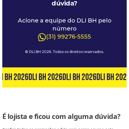
dúvida?
Acione a equipe do DLI BH pelo
número
(31) 99276-5555
© DLI BH 2026. Todos os direitos reservados.
I BH 2026
DLI BH 2026
DLI BH 2026
DLI BH 202
É lojista e ficou com alguma dúvida?