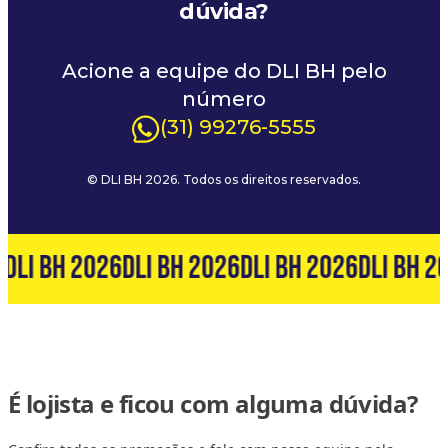
dúvida?
Acione a equipe do DLI BH pelo
número
(31) 99276-5555
© DLI BH 2026. Todos os direitos reservados.
6
DLI BH 2026
DLI BH 2026
DLI BH 2026
DLI BH 2
É lojista e ficou com alguma dúvida?