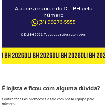
Acione a equipe do DLI BH pelo
número
(31) 99276-5555
© DLI BH 2026. Todos os direitos reservados.
LI BH 2026
DLI BH 2026
DLI BH 2026
DLI BH 202
É lojista e ficou com alguma dúvida?
Confira todas as promoções e fale com nossa equipe pelo
número
(31) 99127-6060
.