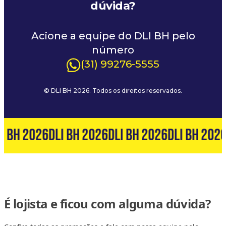
dúvida?
Acione a equipe do DLI BH pelo
número
(31) 99276-5555
© DLI BH 2026. Todos os direitos reservados.
I BH 2026
DLI BH 2026
DLI BH 2026
DLI BH 2026
É lojista e ficou com alguma dúvida?