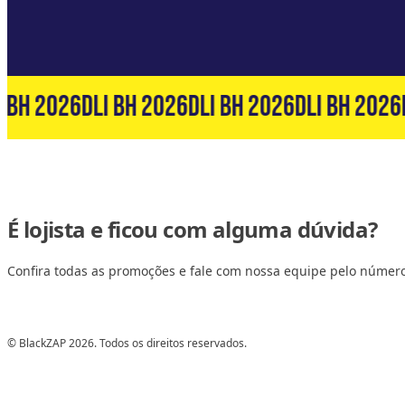
 BH 2026
DLI BH 2026
DLI BH 2026
DLI BH 2026
D
É lojista e ficou com alguma dúvida?
Confira todas as promoções e fale com nossa equipe pelo númer
© BlackZAP 2026. Todos os direitos reservados.