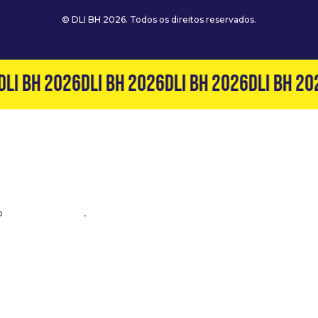
© DLI BH 2026. Todos os direitos reservados.
LI BH 2026
DLI BH 2026
DLI BH 2026
DLI BH 202
o
(31) 99127-6060
.