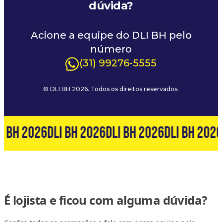
dúvida?
Acione a equipe do DLI BH pelo
número
(31) 99276-5555
© DLI BH 2026. Todos os direitos reservados.
I BH 2026
DLI BH 2026
DLI BH 2026
DLI BH 2026
É lojista e ficou com alguma dúvida?