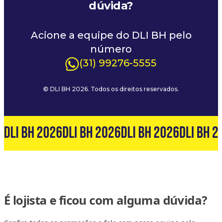
dúvida?
Acione a equipe do DLI BH pelo
número
(31) 99276-5555
© DLI BH 2026. Todos os direitos reservados.
6
DLI BH 2026
DLI BH 2026
DLI BH 2026
DLI BH 2
É lojista e ficou com alguma dúvida?