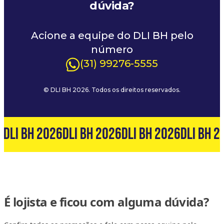
dúvida?
Acione a equipe do DLI BH pelo
número
(31) 99276-5555
© DLI BH 2026. Todos os direitos reservados.
6
DLI BH 2026
DLI BH 2026
DLI BH 2026
DLI BH 2
É lojista e ficou com alguma dúvida?