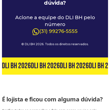
dúvida?
Acione a equipe do DLI BH pelo
número
(31) 99276-5555
© DLI BH 2026. Todos os direitos reservados.
6
DLI BH 2026
DLI BH 2026
DLI BH 2026
DLI BH 2
É lojista e ficou com alguma dúvida?