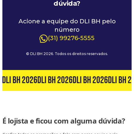
dúvida?
Acione a equipe do DLI BH pelo
número
(31) 99276-5555
© DLI BH 2026. Todos os direitos reservados.
6
DLI BH 2026
DLI BH 2026
DLI BH 2026
DLI BH 2
É lojista e ficou com alguma dúvida?