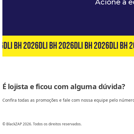
Acione a 
6
DLI BH 2026
DLI BH 2026
DLI BH 2026
DLI BH 2
É lojista e ficou com alguma dúvida?
Confira todas as promoções e fale com nossa equipe pelo númer
© BlackZAP 2026. Todos os direitos reservados.