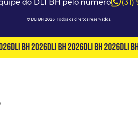
equipe do DLI BH pelo número
(31)
© DLI BH 2026. Todos os direitos reservados.
026
DLI BH 2026
DLI BH 2026
DLI BH 2026
DLI BH
o
(31) 99127-6060
.