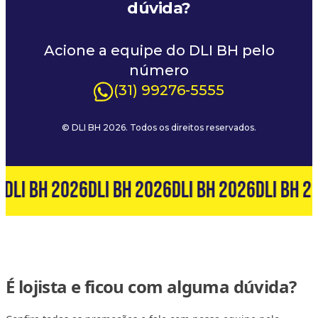
dúvida?
Acione a equipe do DLI BH pelo
número
(31) 99276-5555
© DLI BH 2026. Todos os direitos reservados.
6
DLI BH 2026
DLI BH 2026
DLI BH 2026
DLI BH 2
É lojista e ficou com alguma dúvida?