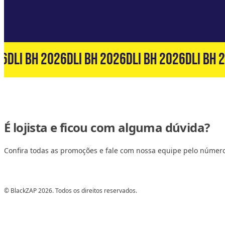
6
DLI BH 2026
DLI BH 2026
DLI BH 2026
DLI BH 2
É lojista e ficou com alguma dúvida?
Confira todas as promoções e fale com nossa equipe pelo númer
© BlackZAP 2026. Todos os direitos reservados.