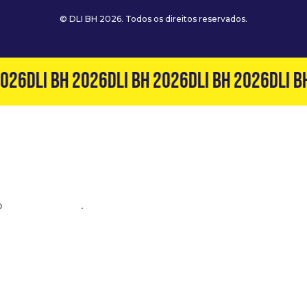
© DLI BH 2026. Todos os direitos reservados.
026
DLI BH 2026
DLI BH 2026
DLI BH 2026
DLI B
o
(31) 99127-6060
.