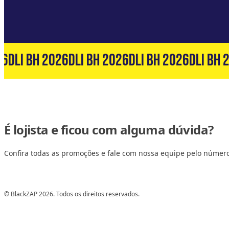
6
DLI BH 2026
DLI BH 2026
DLI BH 2026
DLI BH 2
É lojista e ficou com alguma dúvida?
Confira todas as promoções e fale com nossa equipe pelo númer
© BlackZAP 2026. Todos os direitos reservados.