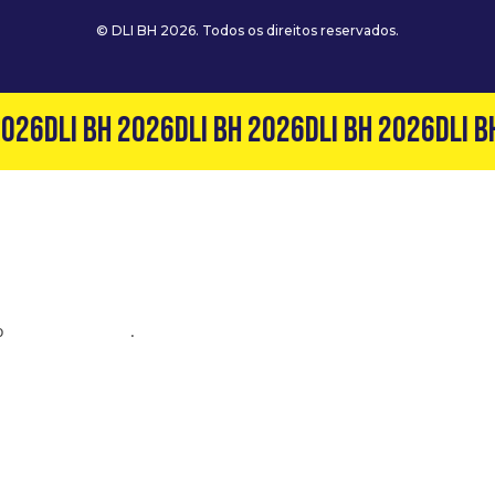
© DLI BH 2026. Todos os direitos reservados.
026
DLI BH 2026
DLI BH 2026
DLI BH 2026
DLI B
o
(31) 99127-6060
.