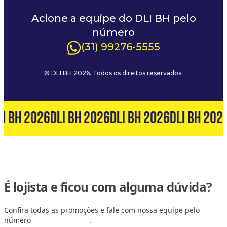
Acione a equipe do DLI BH pelo
número
(31) 99276-5555
© DLI BH 2026. Todos os direitos reservados.
I BH 2026
DLI BH 2026
DLI BH 2026
DLI BH 202
É lojista e ficou com alguma dúvida?
Confira todas as promoções e fale com nossa equipe pelo
número
(31) 99127-6060
.