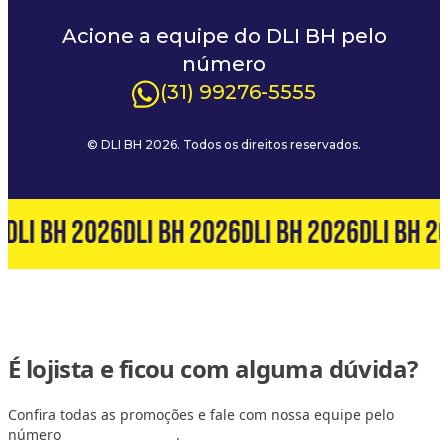
Acione a equipe do DLI BH pelo
número
(31) 99276-5555
© DLI BH 2026. Todos os direitos reservados.
6
DLI BH 2026
DLI BH 2026
DLI BH 2026
DLI BH 2
É lojista e ficou com alguma dúvida?
Confira todas as promoções e fale com nossa equipe pelo
número
(31) 99127-6060
.