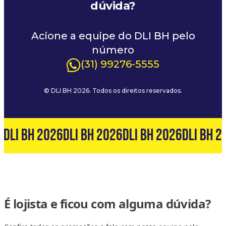
dúvida?
Acione a equipe do DLI BH pelo
número
(31) 99276-5555
© DLI BH 2026. Todos os direitos reservados.
6
DLI BH 2026
DLI BH 2026
DLI BH 2026
DLI BH 2
É lojista e ficou com alguma dúvida?