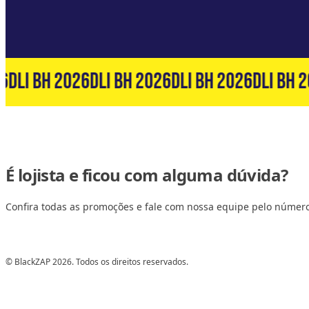
6
DLI BH 2026
DLI BH 2026
DLI BH 2026
DLI BH 2
É lojista e ficou com alguma dúvida?
Confira todas as promoções e fale com nossa equipe pelo númer
© BlackZAP 2026. Todos os direitos reservados.