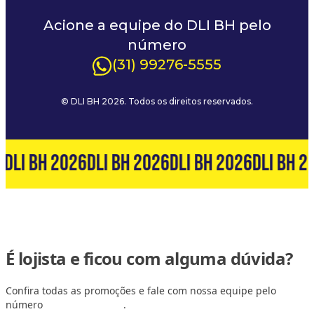
Acione a equipe do DLI BH pelo
número
(31) 99276-5555
© DLI BH 2026. Todos os direitos reservados.
6
DLI BH 2026
DLI BH 2026
DLI BH 2026
DLI BH 2
É lojista e ficou com alguma dúvida?
Confira todas as promoções e fale com nossa equipe pelo
número
(31) 99127-6060
.