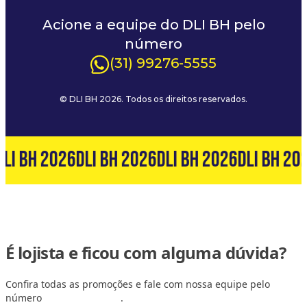
Acione a equipe do DLI BH pelo
número
(31) 99276-5555
© DLI BH 2026. Todos os direitos reservados.
LI BH 2026
DLI BH 2026
DLI BH 2026
DLI BH 20
É lojista e ficou com alguma dúvida?
Confira todas as promoções e fale com nossa equipe pelo
número
(31) 99127-6060
.