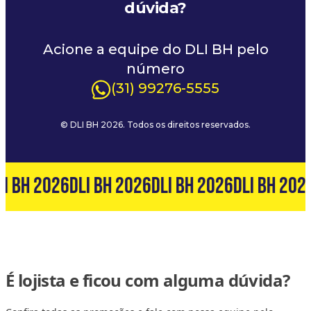
dúvida?
Acione a equipe do DLI BH pelo
número
(31) 99276-5555
© DLI BH 2026. Todos os direitos reservados.
I BH 2026
DLI BH 2026
DLI BH 2026
DLI BH 202
É lojista e ficou com alguma dúvida?