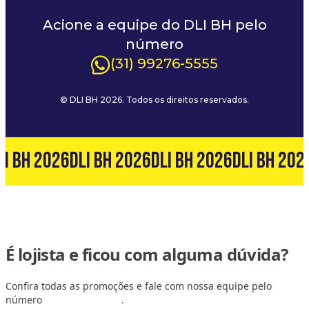
Acione a equipe do DLI BH pelo
número
(31) 99276-5555
© DLI BH 2026. Todos os direitos reservados.
LI BH 2026
DLI BH 2026
DLI BH 2026
DLI BH 202
É lojista e ficou com alguma dúvida?
Confira todas as promoções e fale com nossa equipe pelo
número
(31) 99127-6060
.