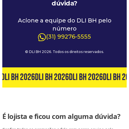
dúvida?
Acione a equipe do DLI BH pelo
número
(31) 99276-5555
© DLI BH 2026. Todos os direitos reservados.
DLI BH 2026
DLI BH 2026
DLI BH 2026
DLI BH 2
É lojista e ficou com alguma dúvida?