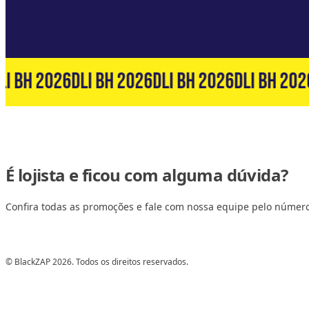
I BH 2026
DLI BH 2026
DLI BH 2026
DLI BH 2026
É lojista e ficou com alguma dúvida?
Confira todas as promoções e fale com nossa equipe pelo númer
© BlackZAP 2026. Todos os direitos reservados.