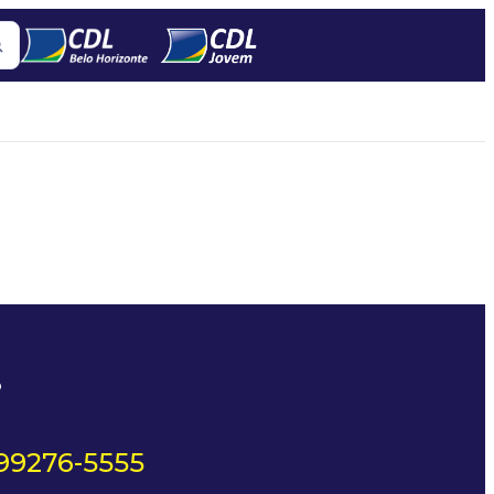
?
 99276-5555