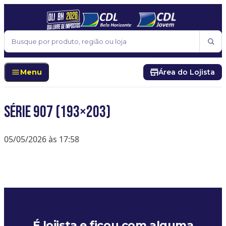
Pular para o conteúdo
Buscar
Menu
Área do Lojista
Série 907 (193×203)
05/05/2026 às 17:58
É lojista e ficou com alguma