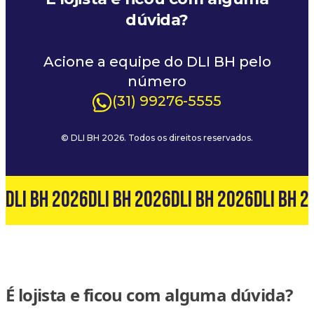
dúvida?
Acione a equipe do DLI BH pelo
número
(31) 99276-5555
© DLI BH 2026. Todos os direitos reservados.
6
DLI BH 2026
DLI BH 2026
DLI BH 2026
DLI BH 2
É lojista e ficou com alguma dúvida?