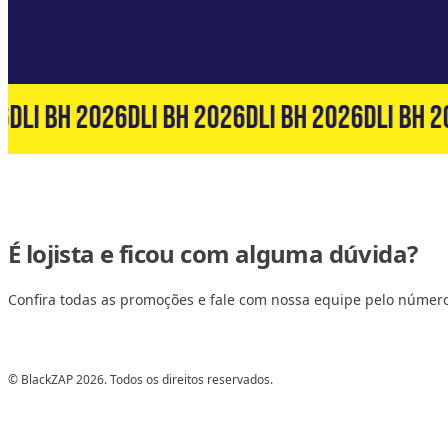
DLI BH 2026
DLI BH 2026
DLI BH 2026
DLI BH 2
É lojista e ficou com alguma dúvida?
Confira todas as promoções e fale com nossa equipe pelo númer
© BlackZAP 2026. Todos os direitos reservados.