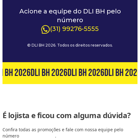
Acione a equipe do DLI BH pelo
número
(31) 99276-5555
© DLI BH 2026. Todos os direitos reservados.
I BH 2026
DLI BH 2026
DLI BH 2026
DLI BH 202
É lojista e ficou com alguma dúvida?
Confira todas as promoções e fale com nossa equipe pelo
número
(31) 99127-6060
.