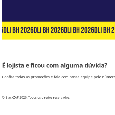
6
DLI BH 2026
DLI BH 2026
DLI BH 2026
DLI BH 2
É lojista e ficou com alguma dúvida?
Confira todas as promoções e fale com nossa equipe pelo númer
© BlackZAP 2026. Todos os direitos reservados.