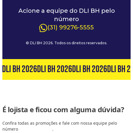
Acione a equipe do DLI BH pelo
número
(31) 99276-5555
© DLI BH 2026. Todos os direitos reservados.
6
DLI BH 2026
DLI BH 2026
DLI BH 2026
DLI BH 2
É lojista e ficou com alguma dúvida?
Confira todas as promoções e fale com nossa equipe pelo
número
(31) 99127-6060
.