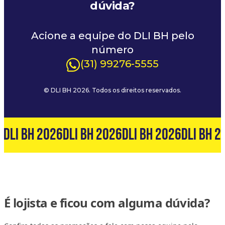
dúvida?
Acione a equipe do DLI BH pelo
número
(31) 99276-5555
© DLI BH 2026. Todos os direitos reservados.
6
DLI BH 2026
DLI BH 2026
DLI BH 2026
DLI BH 2
É lojista e ficou com alguma dúvida?