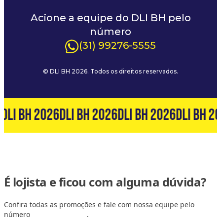
Acione a equipe do DLI BH pelo
número
(31) 99276-5555
© DLI BH 2026. Todos os direitos reservados.
DLI BH 2026
DLI BH 2026
DLI BH 2026
DLI BH 2
É lojista e ficou com alguma dúvida?
Confira todas as promoções e fale com nossa equipe pelo
número
(31) 99127-6060
.