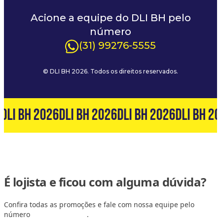
Acione a equipe do DLI BH pelo
número
(31) 99276-5555
© DLI BH 2026. Todos os direitos reservados.
DLI BH 2026
DLI BH 2026
DLI BH 2026
DLI BH 2
É lojista e ficou com alguma dúvida?
Confira todas as promoções e fale com nossa equipe pelo
número
(31) 99127-6060
.