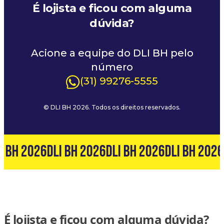
É lojista e ficou com alguma
dúvida?
Acione a equipe do DLI BH pelo
número
(31) 99276-5555
© DLI BH 2026. Todos os direitos reservados.
I BH 2026
DLI BH 2026
DLI BH 2026
DLI BH 2026
É lojista e ficou com alguma dúvida?