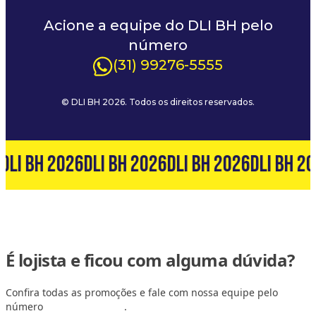
Acione a equipe do DLI BH pelo
número
(31) 99276-5555
© DLI BH 2026. Todos os direitos reservados.
DLI BH 2026
DLI BH 2026
DLI BH 2026
DLI BH 20
É lojista e ficou com alguma dúvida?
Confira todas as promoções e fale com nossa equipe pelo
número
(31) 99127-6060
.