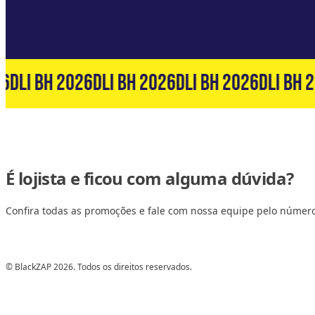
6
DLI BH 2026
DLI BH 2026
DLI BH 2026
DLI BH 2
É lojista e ficou com alguma dúvida?
Confira todas as promoções e fale com nossa equipe pelo númer
© BlackZAP 2026. Todos os direitos reservados.