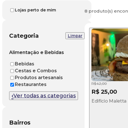
Lojas perto de mim
8 produto(s) encon
Categoria
Limpar
Alimentação e Bebidas
Bebidas
Cestas e Combos
Produtos artesanais
R$ 42,00
Restaurantes
R$ 25,00
‹
Ver todas as categorias
Edifício Maletta
Bairros