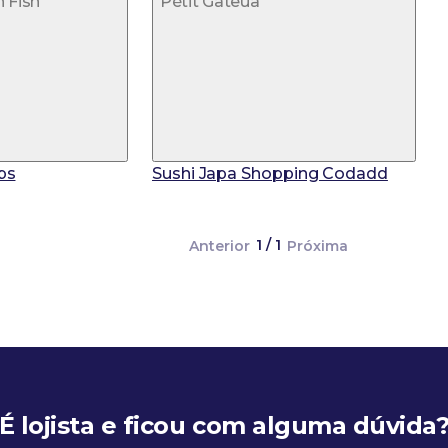
 Fish
Pétit Gateua
ps
Sushi Japa Shopping Codadd
1 / 1
Anterior
Próxima
É lojista e ficou com alguma dúvida