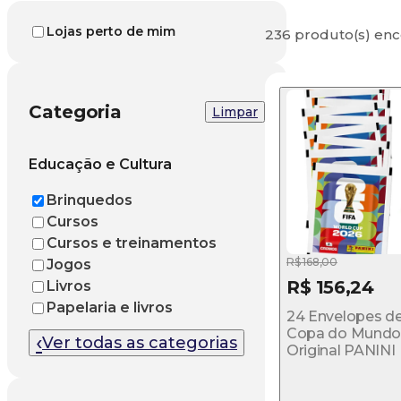
Lojas perto de mim
236 produto(s) enc
Categoria
Limpar
Educação e Cultura
Brinquedos
Cursos
Cursos e treinamentos
R$ 168,00
Jogos
R$ 156,24
Livros
Papelaria e livros
24 Envelopes de
Copa do Mundo 
‹
Ver todas as categorias
Original PANINI