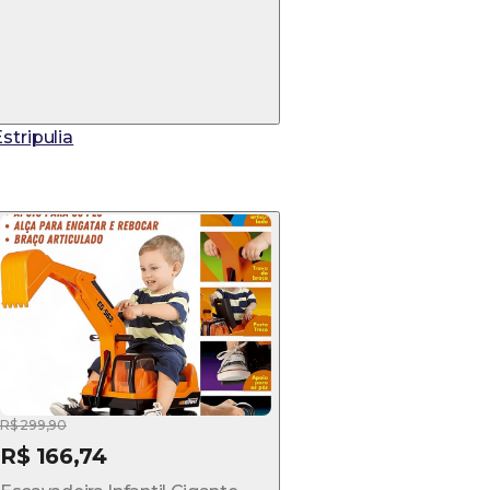
stripulia
R$ 299,90
R$ 166,74