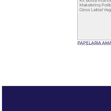
Kit Bolsa Infanti
Makebrinq Polib
Gloss Labial Ve
PAPELARIA AM