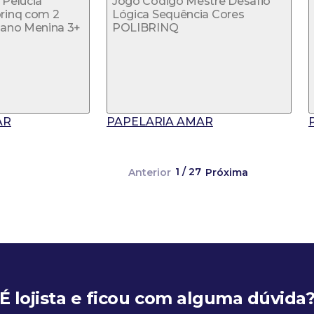
l Pelúcia
Jogo Código Mestre Desafio
rinq com 2
Lógica Sequência Cores
gano Menina 3+
POLIBRINQ
AR
PAPELARIA AMAR
1 / 27
Anterior
Próxima
É lojista e ficou com alguma dúvida