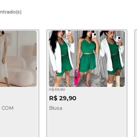
ntrado(s)
R$ 39,90
R$ 29,90
Ê COM
Blusa