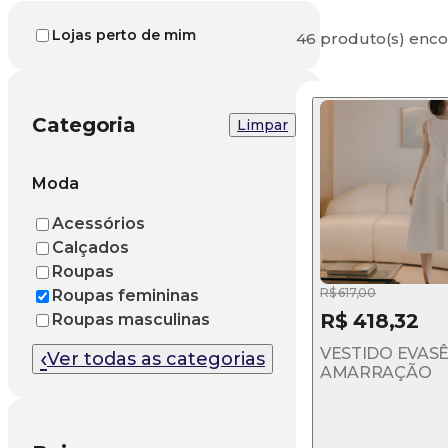
Lojas perto de mim
46 produto(s) enco
Categoria
Limpar
Moda
Acessórios
Calçados
Roupas
R$ 617,00
Roupas femininas
R$ 418,32
Roupas masculinas
VESTIDO EVAS
‹
Ver todas as categorias
AMARRAÇÃO