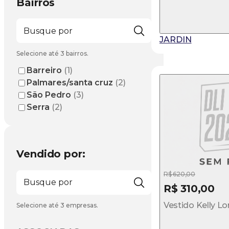
Bairros
JARDIN
Selecione até 3 bairros.
Barreiro
(1)
Palmares/santa cruz
(2)
São Pedro
(3)
Serra
(2)
Vendido por:
R$ 620,00
R$ 310,00
Vestido Kelly L
Selecione até 3 empresas.