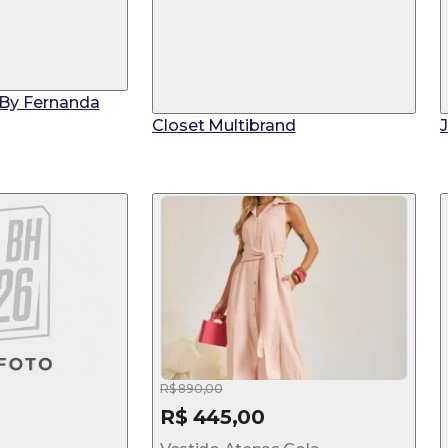
r By Fernanda
Closet Multibrand
R$ 890,00
R$ 445,00