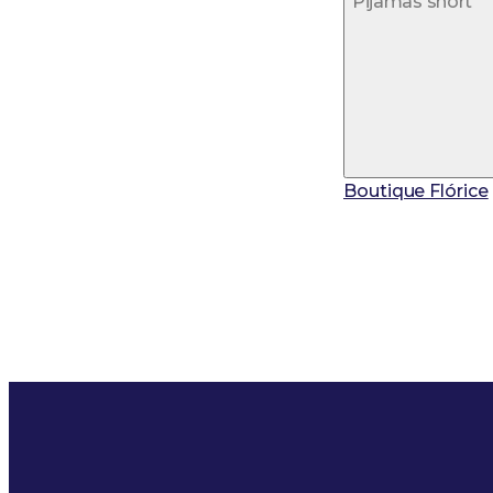
Pijamas short
Boutique Flórice