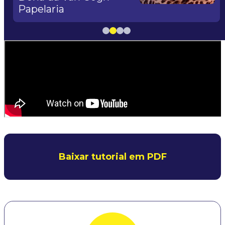
Papelaria
Slide
Slide
Slide
Slide
1
2
3
4
Baixar tutorial em PDF