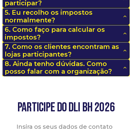
participar?
5. Eu recolho os impostos
normalmente?
6. Como faço para calcular os
impostos?
7. Como os clientes encontram as
lojas participantes?
8. Ainda tenho dúvidas. Como
posso falar com a organização?
PARTICIPE DO DLI BH 2026
Insira os seus dados de contato